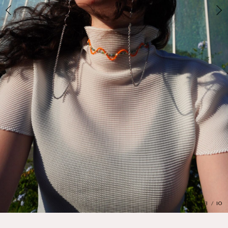
3
/
10