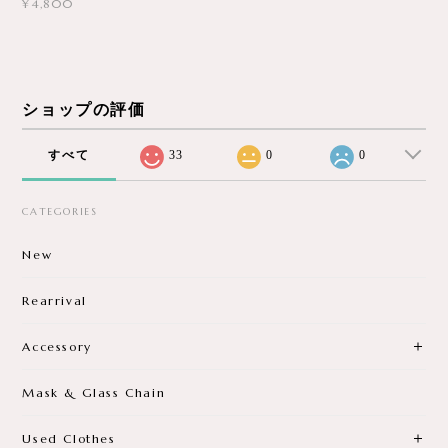
¥4,800
ショップの評価
すべて
33
0
0
CATEGORIES
New
Rearrival
Accessory
Mask & Glass Chain
Used Clothes