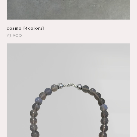
cosmo [4colors]
¥3,900