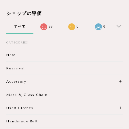
ショップの評価
すべて
33
0
0
CATEGORIES
New
Rearrival
Accessory
Mask & Glass Chain
Used Clothes
Handmade Belt