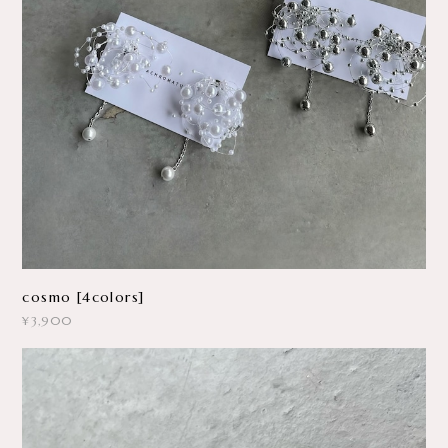
cosmo [4colors]
¥3,900