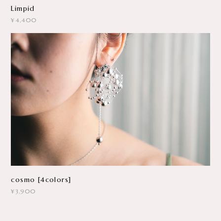
Limpid
¥4,400
cosmo [4colors]
¥3,900