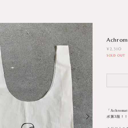
Achroma
¥2,310
SOLD OUT
「Achrom
ボ第3段！