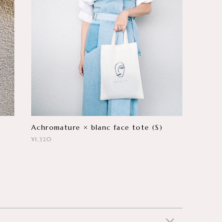
Achromature × blanc face tote (S)
¥1,320