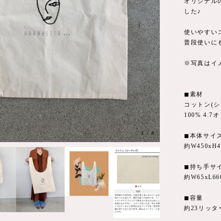
オリジナル
した♪
使いやすい
普段使いに
※写真はイ
◼︎素材
コットン(シ
100% 4.7
3
/
8
◼︎本体サイ
約W450xH
◼︎持ち手サ
約W65xL66
◼︎容量
約23リッタ