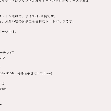
のイラストがプリントされたトートバッグがリリースされま
コットン素材で、サイズは2展開です。
も、お買い物のお供にも便利なトートバッグです。
メージです。
ーチング)
オンス
ズ
430xD150mm(持ち手含むH760mm)
イズ
0mm
ー