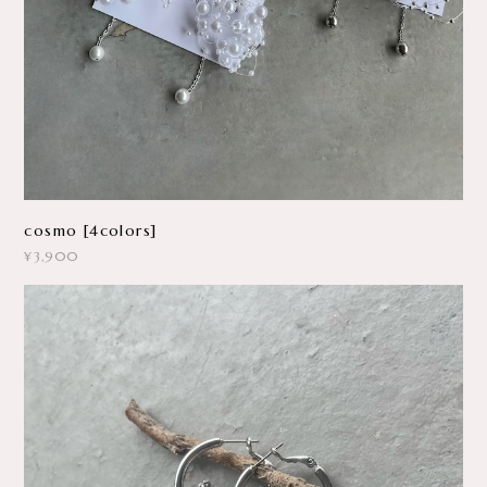
cosmo [4colors]
¥3,900