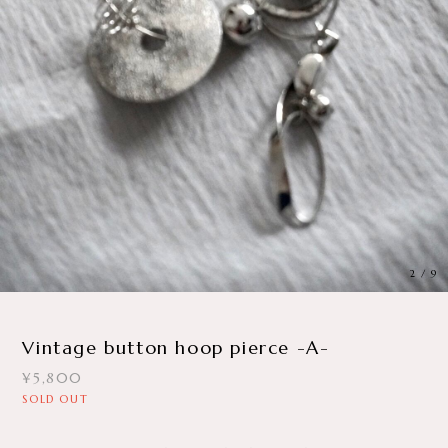
3
/
9
Vintage button hoop pierce -A-
¥5,800
SOLD OUT