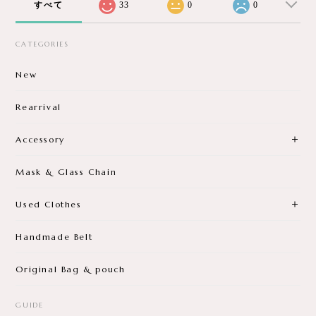
すべて
33
0
0
CATEGORIES
New
Rearrival
Accessory
Mask & Glass Chain
Used Clothes
Handmade Belt
Original Bag & pouch
GUIDE