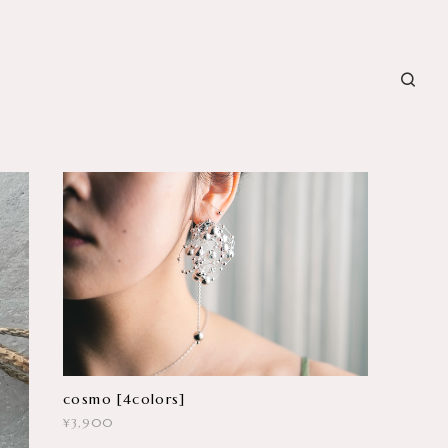
cosmo [4colors]
¥3,900