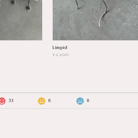
Limpid
¥4,400
33
0
0