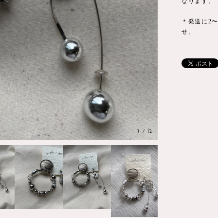
なります。
＊発送に2
せ。
3
/
12