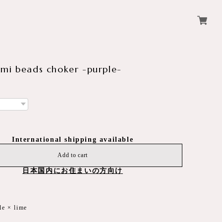
mi beads choker -purple-
International shipping available
Add to cart
日本国内にお住まいの方向け
le × lime