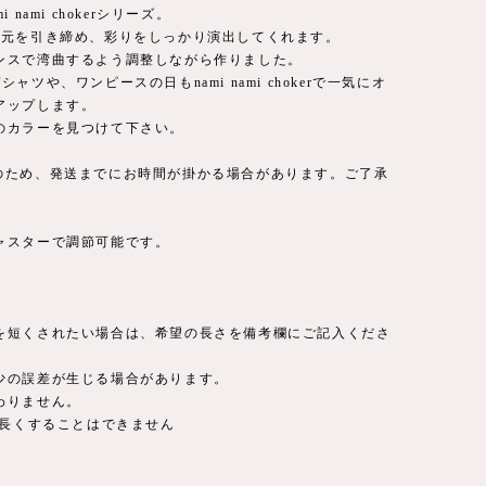
 nami chokerシリーズ。
首元を引き締め、彩りをしっかり演出してくれます。
ンスで湾曲するよう調整しながら作りました。
シャツや、ワンピースの日もnami nami chokerで一気にオ
アップします。
のカラーを見つけて下さい。
品のため、発送までにお時間が掛かる場合があります。ご了承
ャスターで調節可能です。
を短くされたい場合は、希望の長さを備考欄にご記入くださ
少の誤差が生じる場合があります。
わりません。
上長くすることはできません