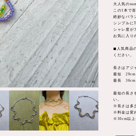
大人気のnami
この1本で
絶妙なバラ
シンプルにT
シャレ度が
お気に入り
◼︎人気商
ください。
長さはアジ
最短 29cm
最長 36cm
3
/
16
最短の長さ
い。
※長さは多
※料金は変
※30cm以