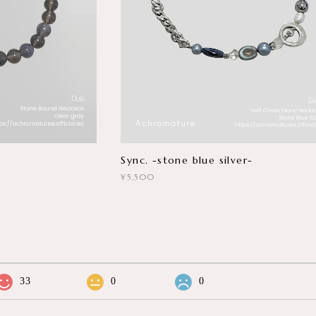
Sync. -stone blue silver-
¥5,500
33
0
0