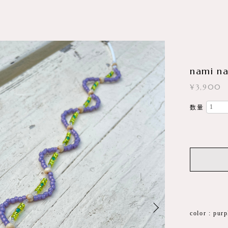
nami na
¥3,900
数量
color : purp