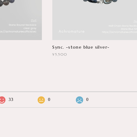
Sync. -stone blue silver-
¥5,500
33
0
0