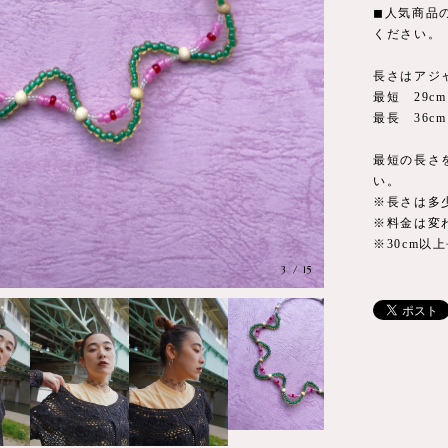
◼︎人気商
ください。
長さはアジ
最短 29cm
最長 36cm
最短の長さ
い。
※長さは多
※料金は変
※30cm
3
/
15