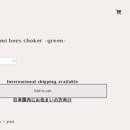
mi bees choker -green-
International shipping available
Add to cart
日本国内にお住まいの方向け
en × pink