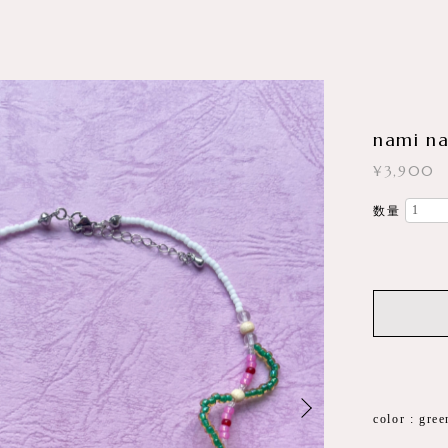
nami na
¥3,900
数量
color : gre