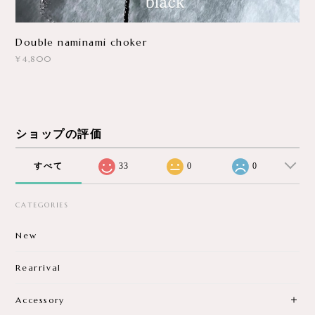
Double naminami choker
¥4,800
ショップの評価
すべて
33
0
0
CATEGORIES
New
Rearrival
Accessory