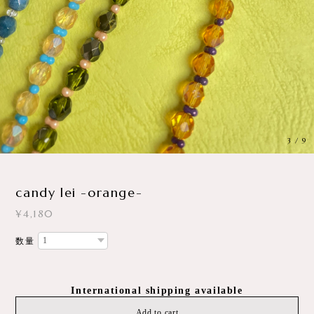
3
/
9
candy lei -orange-
¥4,180
数量
International shipping available
Add to cart