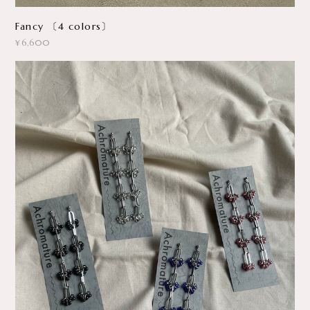
new daisy chain [ clear/blue/pink/black]