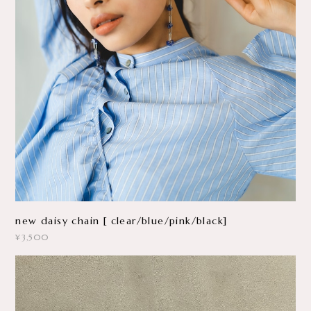
new daisy chain [ clear/blue/pink/black]
¥3,500