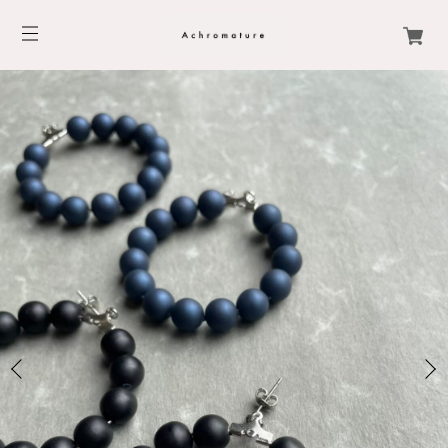
3
/
16