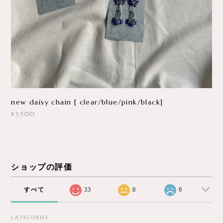
¥3,500
ショップの評価
すべて
33
0
0
CATEGORIES
New
Rearrival
Accessory
Mask & Glass Chain
Used Clothes