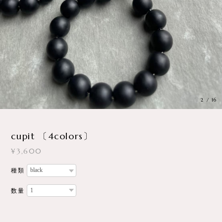
cupit 〔4colors〕
¥3,600
種類
数量
International shipping available
Add to cart
日本国内にお住まいの方向け
シンプルでデイリーに使いやすいアイテムです。
マットなパールを使用し可愛くなりすぎず、シンプルに楽しめる
デザインです。
存在感はとてもありますのでお洋服とカラーコーディネートも楽