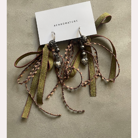
Fancy 〔4 colors〕
¥6,600