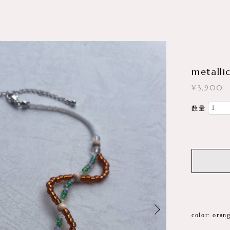
metalli
¥3,900
数量
color: oran