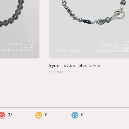
Sync. -stone blue silver-
¥5,500
33
0
0