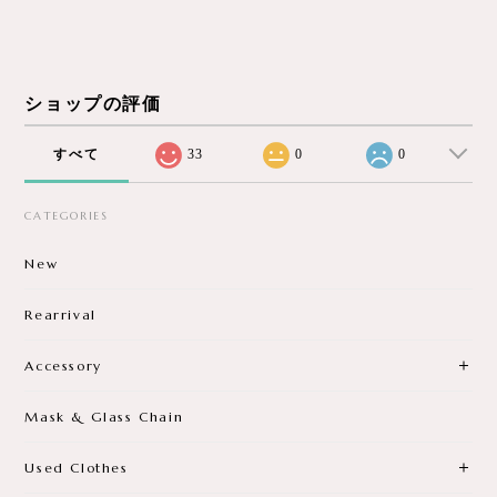
ショップの評価
すべて
33
0
0
CATEGORIES
New
Rearrival
Accessory
Mask & Glass Chain
Used Clothes