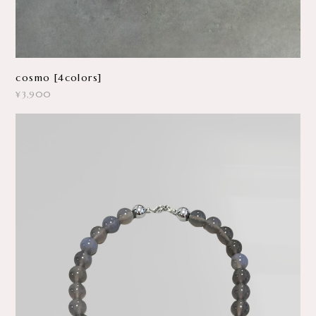
cosmo [4colors]
¥3,900