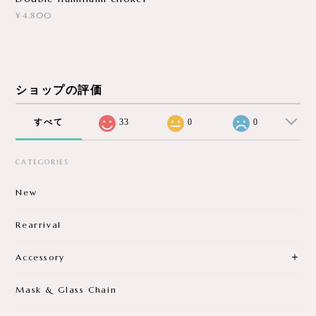
¥4,800
ショップの評価
すべて
33
0
0
CATEGORIES
New
Rearrival
Accessory
Mask & Glass Chain