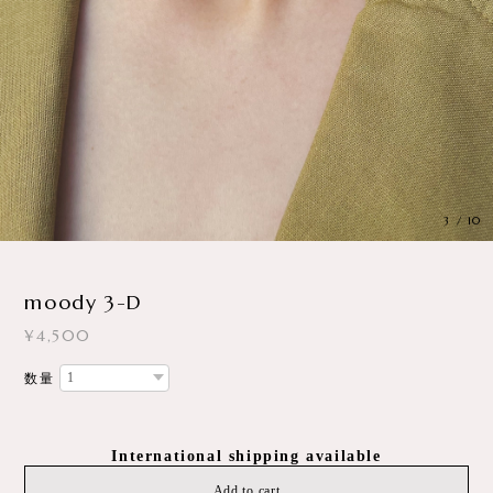
3
/
10
moody 3-D
¥4,500
数量
International shipping available
Add to cart