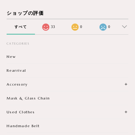
ショップの評価
すべて
33
0
0
CATEGORIES
New
Rearrival
Accessory
Mask & Glass Chain
Used Clothes
Handmade Belt