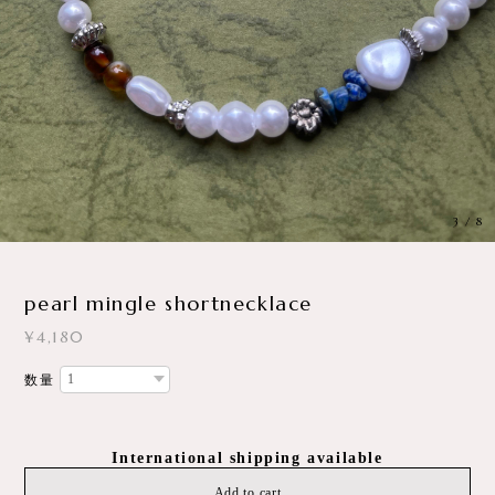
3
/
8
pearl mingle shortnecklace
¥4,180
数量
International shipping available
Add to cart