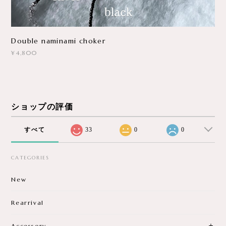
Double naminami choker
¥4,800
ショップの評価
すべて
33
0
0
CATEGORIES
New
Rearrival
Accessory