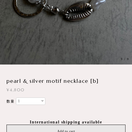
3
/
9
pearl & silver motif necklace [b]
¥4,800
数量
International shipping available
Add to cart