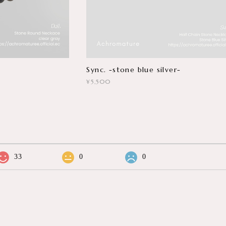
Sync. -stone blue silver-
¥5,500
33
0
0