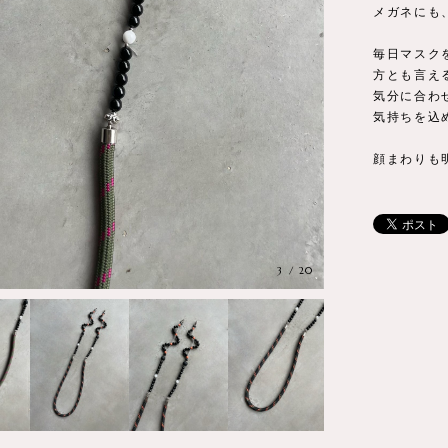
メガネにも
毎日マスク
方とも言え
気分に合わ
気持ちを込
顔まわりも
4
/
20