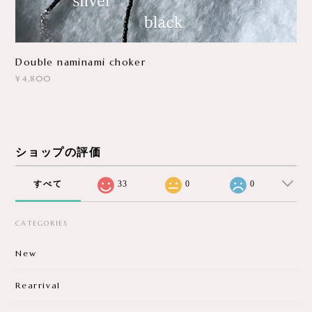
Double naminami choker
¥4,800
ショップの評価
すべて
33
0
0
CATEGORIES
New
Rearrival