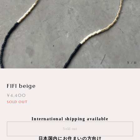
3
/
11
FIFI beige
¥4,400
SOLD OUT
International shipping available
Sold out
日本国内にお住まいの方向け