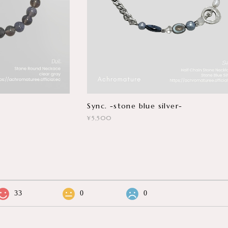
Sync. -stone blue silver-
¥5,500
33
0
0