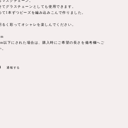
るマスクチェーン。
せてグラスチェーンとしても使用できます。
めて1本ずつビーズを編み込みこんで作りました。
明るく彩ってオシャレを楽しんでください。
cm
0cm以下にされた場合は、購入時にご希望の長さを備考欄へご
い。
通報する