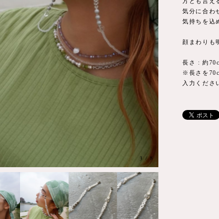
方とも言え
気分に合わ
気持ちを込
顔まわりも
長さ : 約70
※長さを7
入力くださ
3
/
8