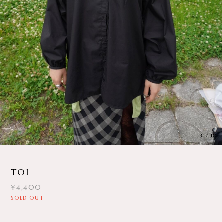
3
/
10
TOI
¥4,400
SOLD OUT