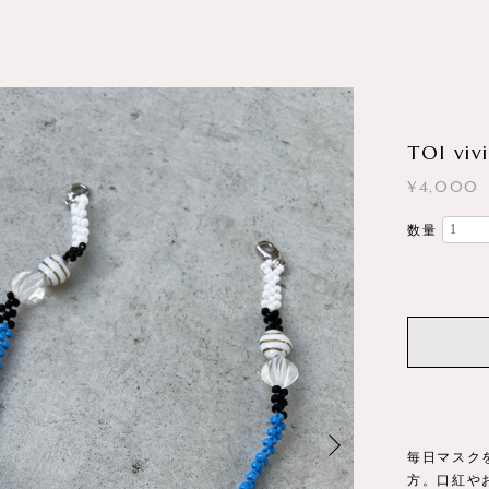
TOI viv
¥4,000
数量
毎日マスク
方。口紅や