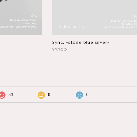
Sync. -stone blue silver-
¥5,500
33
0
0