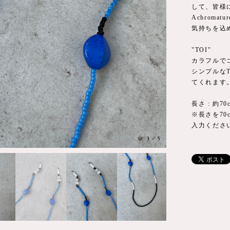
して、皆様
Achromat
気持ちを込
"TOI"
カラフルで
シンプルな
てくれます
長さ : 約70
※長さを7
入力くださ
3
/
5