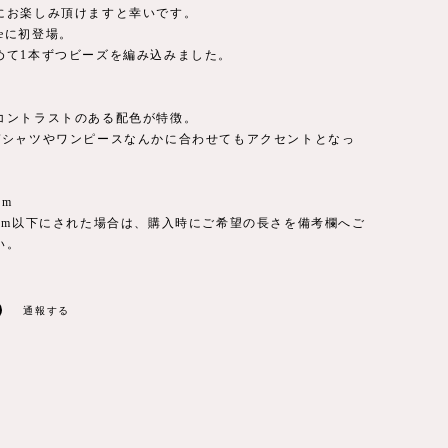
にお楽しみ頂けますと幸いです。
ureに初登場。
めて1本ずつビーズを編み込みました。
コントラストのある配色が特徴。
Tシャツやワンピースなんかに合わせてもアクセントとなっ
。
cm
0cm以下にされた場合は、購入時にご希望の長さを備考欄へご
い。
通報する