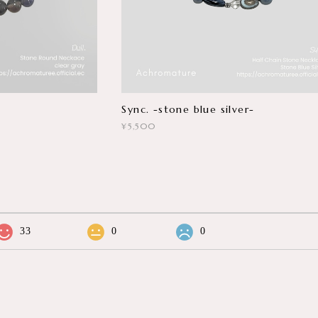
Sync. -stone blue silver-
¥5,500
33
0
0