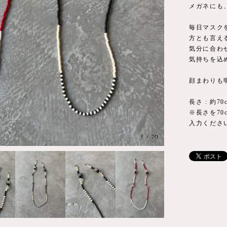
メガネにも
毎日マスク
方とも言え
気分に合わ
気持ちを込
顔まわりも
長さ : 約70
※長さを7
入力くださ
3
/
20