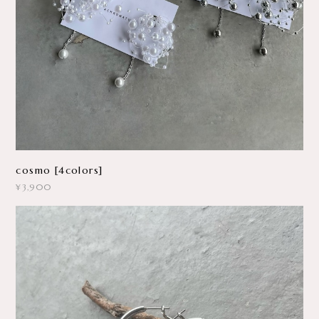
cosmo [4colors]
¥3,900