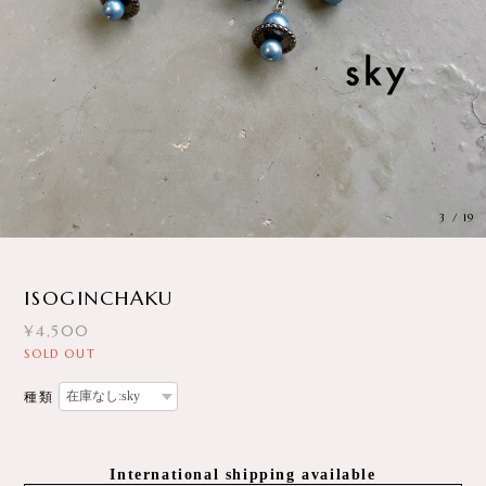
3
/
19
ISOGINCHAKU
¥4,500
SOLD OUT
種類
International shipping available