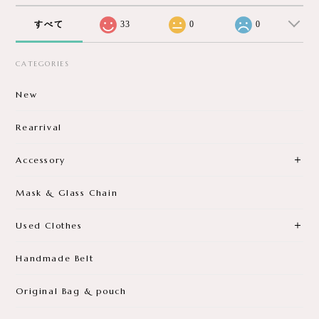
すべて
33
0
0
CATEGORIES
New
Rearrival
Accessory
Mask & Glass Chain
Used Clothes
Handmade Belt
Original Bag & pouch