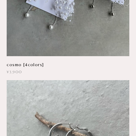
cosmo [4colors]
¥3,900