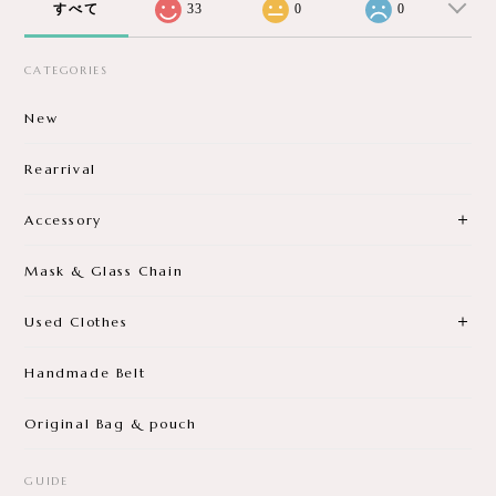
すべて
33
0
0
CATEGORIES
New
Rearrival
Accessory
Mask & Glass Chain
Used Clothes
Handmade Belt
Original Bag & pouch
GUIDE