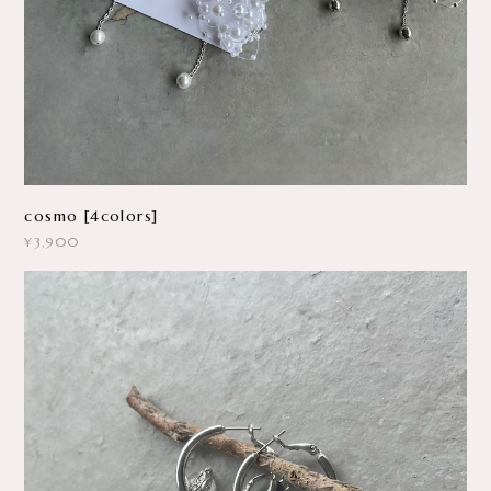
cosmo [4colors]
¥3,900