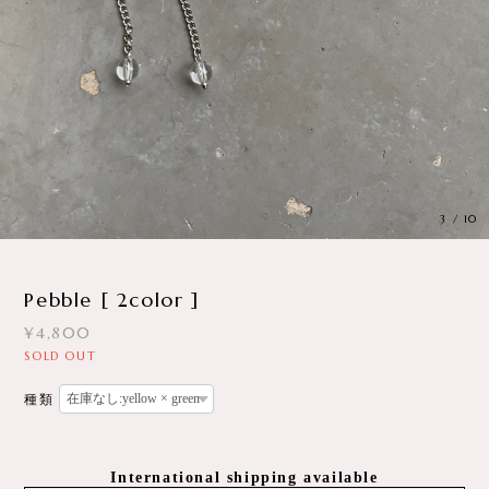
3
/
10
Pebble [ 2color ]
¥4,800
SOLD OUT
種類
International shipping available