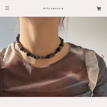
3
/
10