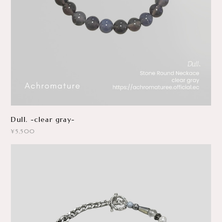
Dull. -clear gray-
¥5,500