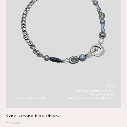
Sync. -stone blue silver-
¥5,500