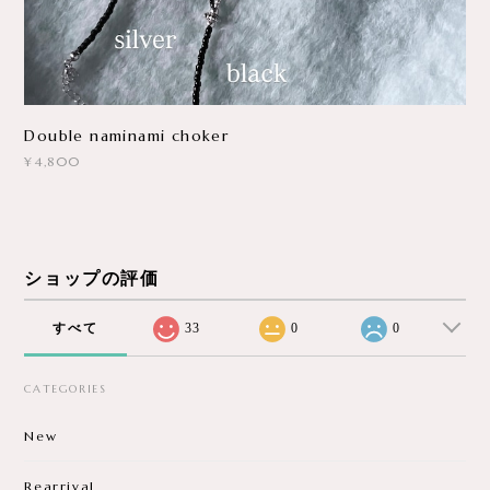
Double naminami choker
¥4,800
ショップの評価
すべて
33
0
0
CATEGORIES
New
Rearrival