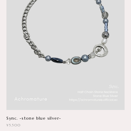
Sync. -stone blue silver-
¥5,500