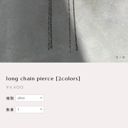
4
/
11
long chain pierce [2colors]
¥4,400
種類
数量