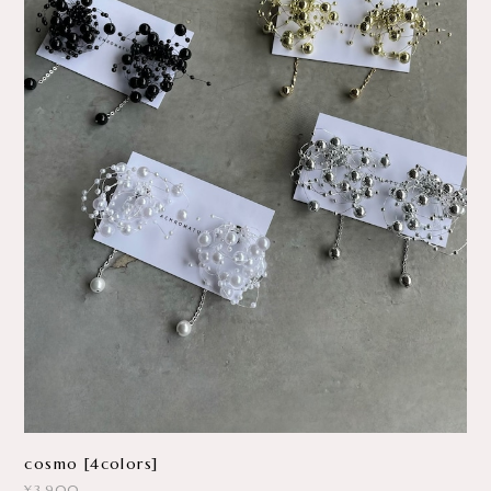
cosmo [4colors]
¥3,900