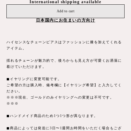
International shipping available
Add to cart
日本国内にお住まいの方向け
ハイセンスなチェーンピアスはファッションに棘を加えてくれる
アイテム。
揺れるチェーンが魅力的で、後ろからも見え方が可愛くお洒落に
着けていただけます。
◼︎イヤリングに変更可能です。
ご希望の方は購入時、備考欄に【イヤリング希望】と入力してく
ださい。
※※※現在、ゴールドのみイヤリングへの変更は不可です。
※※※
◼︎ハンドメイド商品のため1つ1つ形が異なります。
◼︎商品によっては発送に3日〜1週間お時間をいただく場合もござ