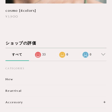
cosmo [4colors]
¥3,900
ショップの評価
すべて
33
0
0
CATEGORIES
New
Rearrival
Accessory