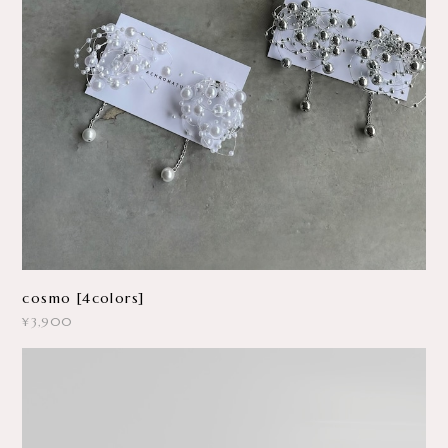
cosmo [4colors]
¥3,900