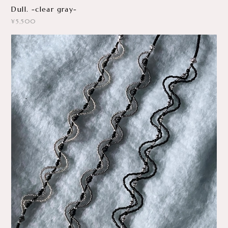
Dull. -clear gray-
¥5,500