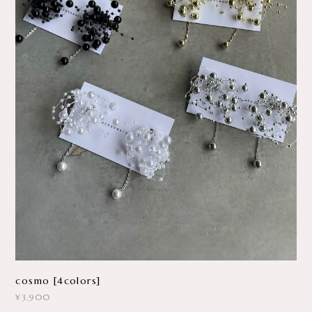
cosmo [4colors]
¥3,900