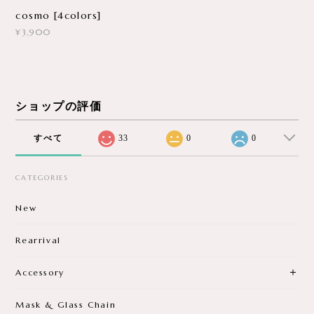
cosmo [4colors]
¥3,900
ショップの評価
すべて
33
0
0
CATEGORIES
New
Rearrival
Accessory
Mask & Glass Chain