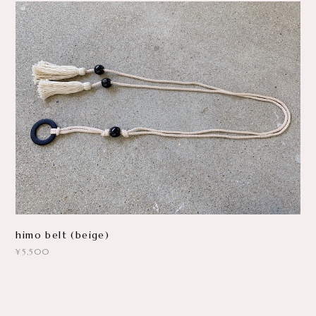
himo belt (beige)
¥5,500