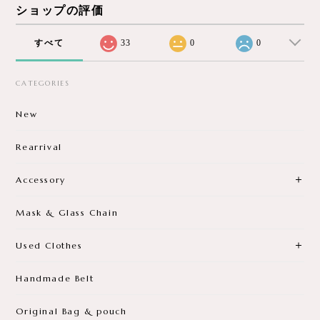
ショップの評価
すべて
33
0
0
CATEGORIES
New
Rearrival
Accessory
Mask & Glass Chain
Used Clothes
Handmade Belt