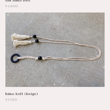
silk himo belt
¥4,800
himo belt (beige)
¥5,500