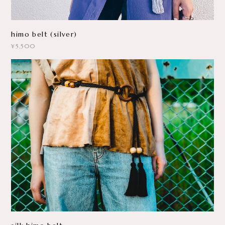
himo belt (silver)
¥5,500