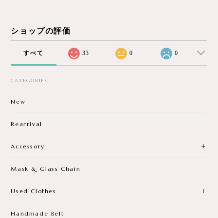
ショップの評価
すべて
33
0
0
CATEGORIES
New
Rearrival
Accessory
Mask & Glass Chain
Used Clothes
Handmade Belt