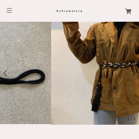
3
/
5