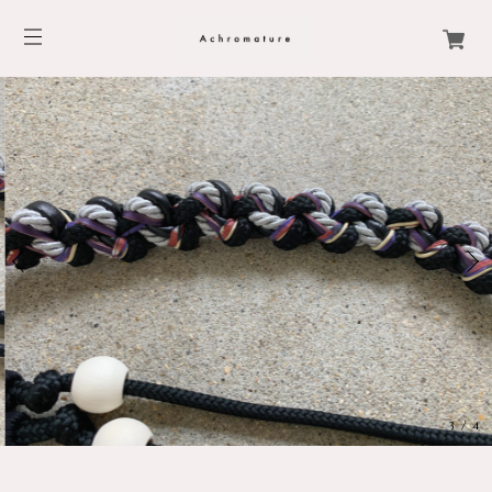
3
/
4